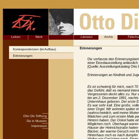
Leben
Werk
Literatur
Archiv
Fälsch
Erinnerungen
Korrespondenzen (im Aufbau)
Erinnerungen
Dix verfasste den Erinnerungsberic
einer Einzelausstellung anlässlic
[Quelle: Ausstellungskatalog Otto
Erinnerungen an Kindheit und Jug
Es ist schwierig für mich, nach 7
das Gefühl, daß es niemand intere
Vergessenen deckt alles zu. Nur 
bin am 2. Dezember 1891, nachts 
Untermhaus geboren. Der erste Ei
Es war sehr kalt. Eine große, vol
einer Orgel. Wir wohnten später 
(wahrscheinlich, weil meine Mutter
Otto Dix Stiftung
Mädchen und zum ersten Male pac
Hintern haben. Der Onkel hatte e
Dix in Museen
Möglichen roch. Überhaupt waren
Impressum
Häuser der Heinrichstraße hatten
Bäcker, der warme Geruch von fri
Hinterhaus roch es nach dumpfer K
Wolke von Gerüchen nach, Eisen,