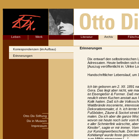
Leben
Werk
Literatur
Archiv
Fälsch
Erinnerungen
Korrespondenzen (im Aufbau)
Erinnerungen
Dix entwarf den selbstironischen 
Adressaten. Heute befinden sich die
[Auszug veröffentlicht in: Ulrike L
Handschriftlicher Lebenslauf, um 
Ich bin geboren am 2. XII. 1891 n
Gera. Das liegt aber nicht, wie m
ist Eisengießer & Former. Daß mein
neulich einen Kuchen anstatt aus
Kolik hatten. Daß ich die Volkssch
Waldbrände inscenierte, interessie
Dekorationsmaler, d. h. ich lernt
Fußböden, Zäune & Sockel streich
Otto Dix Stiftung
malen. Da ich aber die ganze Woche
wovon sie heute noch sehr vom Ko
Dix in Museen
e aller Schmierfink wärschte, abe
Impressum
Kinstler“, sagte er mir immer. Vo
zur Kunstgewerbeschule. Dort ler
Kohldampf wurde feste geschoben, 
zum Militär eingezogen […]